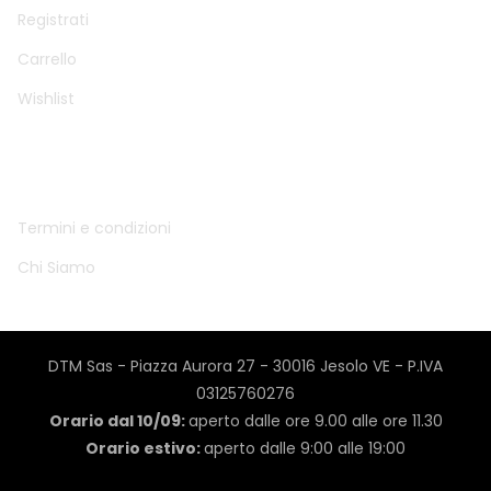
Registrati
Carrello
Wishlist
INFO
Termini e condizioni
Chi Siamo
DTM Sas - Piazza Aurora 27 - 30016 Jesolo VE - P.IVA
03125760276
Orario dal 10/09:
aperto dalle ore 9.00 alle ore 11.30
Orario estivo:
aperto dalle 9:00 alle 19:00