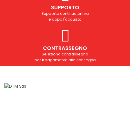
SUPPORTO
Supporto continuo prima
e dopo l'acquisto
CONTRASSEGNO
Seleziona contrassegno
per il pagamento alla consegna
Domande?
info@dtmsas.com
Contattaci