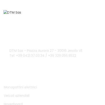
Domande?
info@dtmsas.com
Contattaci
DTM Sas - Piazza Aurora 27 - 30016 Jesolo VE
Tel: +39 0421.37.03.34 / +39 329.056.8522
DTM SAS
Monopattini elettrici
Veicoli aziendali
Hoverboard