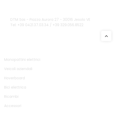
Contattaci
DTM Sas - Piazza Aurora 27 - 30016 Jesolo VE
Tel: +39 0421.37.03.34 / +39 329.056.8522
DTM SAS
Monopattini elettrici
Veicoli aziendali
Hoverboard
Bici elettrica
Ricambi
Accessori