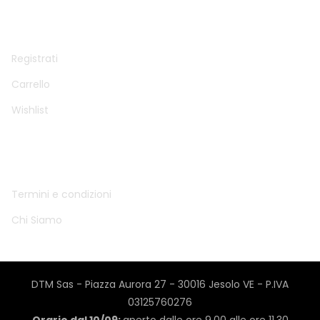
ACCOUNT
Registrati
Carrello
Wishlist
INFO
Termini e condizioni
Chi Siamo
DTM Sas - Piazza Aurora 27 - 30016 Jesolo VE - P.IVA
03125760276