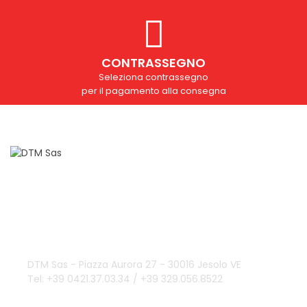
CONTRASSEGNO
Seleziona contrassegno
per il pagamento alla consegna
Domande?
info@dtmsas.com
Contattaci
DTM Sas - Piazza Aurora 27 - 30016 Jesolo VE
Tel: +39 0421.37.03.34 / +39 329.056.8522