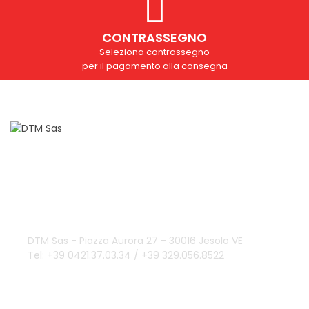
CONTRASSEGNO
Seleziona contrassegno
per il pagamento alla consegna
Domande?
info@dtmsas.com
Contattaci
DTM Sas - Piazza Aurora 27 - 30016 Jesolo VE
Tel: +39 0421.37.03.34 / +39 329.056.8522