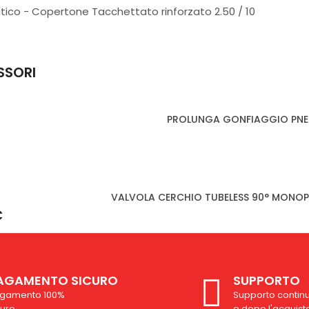
ico - Copertone Tacchettato rinforzato 2.50 / 10
SSORI
PROLUNGA GONFIAGGIO PNE
VALVOLA CERCHIO TUBELESS 90° MONOP
€
AGAMENTO SICURO
SUPPORTO
gamento 100%
Supporto contin
curo
e dopo l'acquist