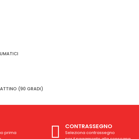
UMATICI
ATTINO (90 GRADI)
CONTRASSEGNO
uo prima
Seleziona contrassegno
o
per il pagamento alla consegna