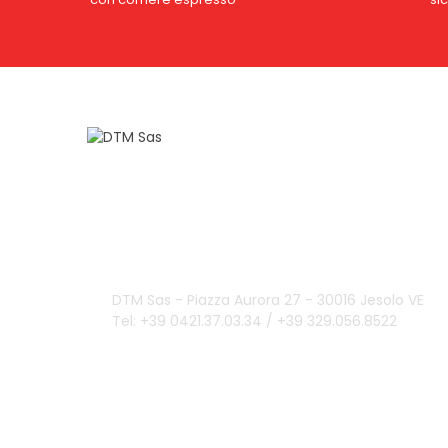
Domande?
info@dtmsas.com
Contattaci
DTM Sas - Piazza Aurora 27 - 30016 Jesolo VE
Tel: +39 0421.37.03.34 / +39 329.056.8522