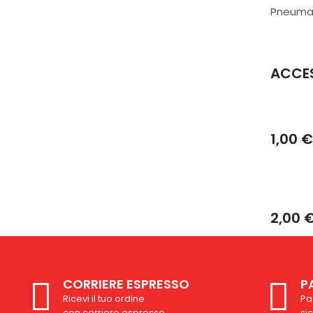
Pneumat
ACCE
1,00 €
2,00 
CORRIERE ESPRESSO
P
Ricevi il tuo ordine
Pa
con corriere espresso
si