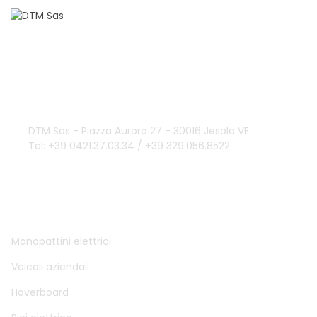
Domande?
info@dtmsas.com
Contattaci
DTM Sas - Piazza Aurora 27 - 30016 Jesolo VE
Tel: +39 0421.37.03.34 / +39 329.056.8522
DTM SAS
Monopattini elettrici
Veicoli aziendali
Hoverboard