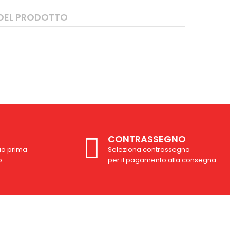
 DEL PRODOTTO
CONTRASSEGNO
uo prima
Seleziona contrassegno
o
per il pagamento alla consegna