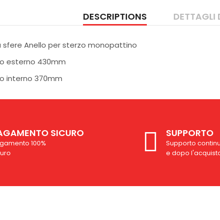
DESCRIPTIONS
DETTAGLI
a sfere Anello per sterzo monopattino
ro esterno 430mm
o interno 370mm
AGAMENTO SICURO
SUPPORTO
gamento 100%
Supporto contin
curo
e dopo l'acquist