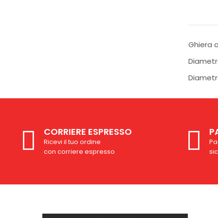
Ghiera 
Diamet
Diametr
CORRIERE ESPRESSO
P
Ricevi il tuo ordine
Pa
con corriere espresso
si