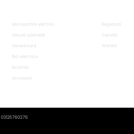
DTM SAS
ACCOUNT
Monopattini elettrici
Registrati
Veicoli aziendali
Carrello
Hoverboard
Wishlist
Bici elettrica
Ricambi
Accessori
VA 03125760276