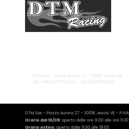
Domande?
info@dtmsas.com
Contattaci
DTM Sas - Piazza Aurora 27 - 30016 Jesolo VE
Tel: +39 0421.37.03.34 / +39 329.056.8522
DTM Sas - Piazza Aurora 27 - 30016 Jesolo VE - P.I
Orario dal 10/09:
aperto dalle ore 9.00 alle ore 11.30
Orario estivo:
aperto dalle 9:00 alle 19:00