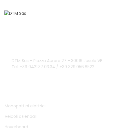
Domande?
info@dtmsas.com
Contattaci
DTM Sas - Piazza Aurora 27 - 30016 Jesolo VE
Tel: +39 0421.37.03.34 / +39 329.056.8522
DTM SAS
Monopattini elettrici
Veicoli aziendali
Hoverboard