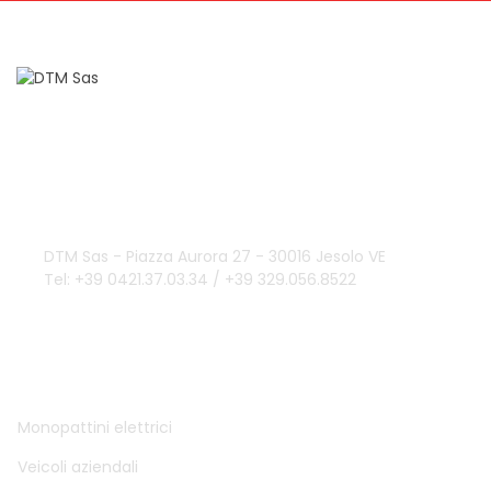
Domande?
info@dtmsas.com
Contattaci
DTM Sas - Piazza Aurora 27 - 30016 Jesolo VE
Tel: +39 0421.37.03.34 / +39 329.056.8522
DTM SAS
Monopattini elettrici
Veicoli aziendali