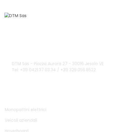
Domande?
info@dtmsas.com
Contattaci
DTM Sas - Piazza Aurora 27 - 30016 Jesolo VE
Tel: +39 0421.37.03.34 / +39 329.056.8522
DTM SAS
Monopattini elettrici
Veicoli aziendali
Hoverboard