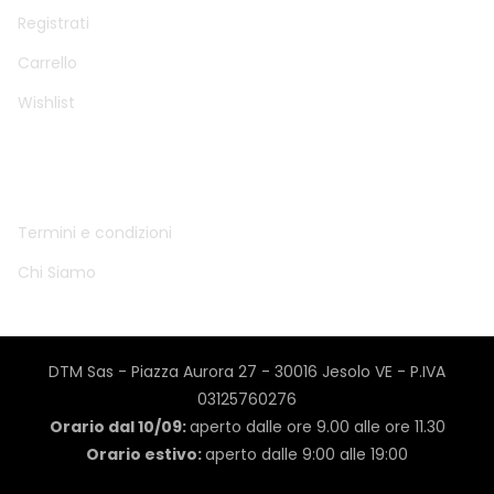
Registrati
Carrello
Wishlist
INFO
Termini e condizioni
Chi Siamo
DTM Sas - Piazza Aurora 27 - 30016 Jesolo VE - P.IVA
03125760276
Orario dal 10/09:
aperto dalle ore 9.00 alle ore 11.30
Orario estivo:
aperto dalle 9:00 alle 19:00