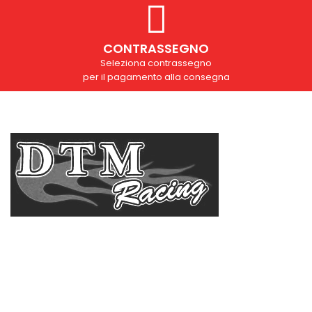
CONTRASSEGNO
Seleziona contrassegno
per il pagamento alla consegna
Domande?
info@dtmsas.com
Contattaci